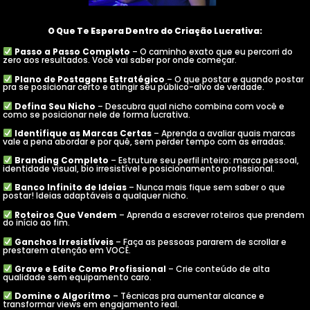
O Que Te Espera Dentro do Criação Lucrativa:
Passo a Passo Completo
– O caminho exato que eu percorri do
zero aos resultados. Você vai saber por onde começar.
Plano de Postagens Estratégico
– O que postar e quando postar
pra se posicionar certo e atingir seu público-alvo de verdade.
Defina Seu Nicho
– Descubra qual nicho combina com você e
como se posicionar nele de forma lucrativa.
Identifique as Marcas Certas
– Aprenda a avaliar quais marcas
vale a pena abordar e por quê, sem perder tempo com as erradas.
Branding Completo
– Estruture seu perfil inteiro: marca pessoal,
identidade visual, bio irresistível e posicionamento profissional.
Banco Infinito de Ideias
– Nunca mais fique sem saber o que
postar! Ideias adaptáveis a qualquer nicho.
Roteiros Que Vendem
– Aprenda a escrever roteiros que prendem
do início ao fim.
Ganchos Irresistíveis
– Faça as pessoas pararem de scrollar e
prestarem atenção em VOCÊ.
Grave e Edite Como Profissional
– Crie conteúdo de alta
qualidade sem equipamento caro.
Domine o Algoritmo
– Técnicas pra aumentar alcance e
transformar views em engajamento real.