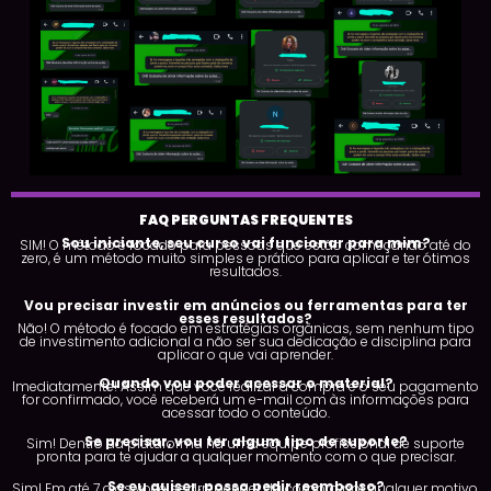
FAQ PERGUNTAS FREQUENTES
Sou iniciante, seu curso vai funcionar para mim?
SIM! O método é focado para pessoas que estão começando até do
zero, é um método muito simples e prático para aplicar e ter ótimos
resultados.
Vou precisar investir em anúncios ou ferramentas para ter
esses resultados?
Não! O método é focado em estratégias orgânicas, sem nenhum tipo
de investimento adicional a não ser sua dedicação e disciplina para
aplicar o que vai aprender.
Quando vou poder acessar o material?
Imediatamente! Assim que você realizar a compra e o seu pagamento
for confirmado, você receberá um e-mail com às informações para
acessar todo o conteúdo.
Se precisar, vou ter algum tipo de suporte?
Sim! Dentro da plataforma há uma equipe profissional de suporte
pronta para te ajudar a qualquer momento com o que precisar.
Se eu quiser, posso pedir reembolso?
Sim! Em até 7 dias você se arrepender da compra por qualquer motivo,